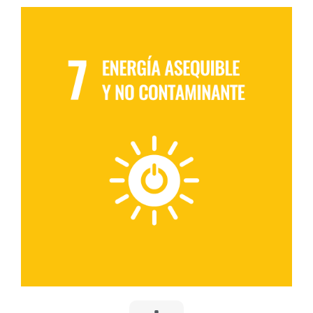
7. ENERGÍA ASEQUIBLE Y NO
CONTAMINANTE
Desarrollar proyectos inmobiliarios en los que se
utiliza usos eficientes de la energía, dando prioridad
al autoconsumo de energías renovables: fotovoltaica,
fototérmica, geotérmica, aerotérmica... En las
instalaciones que requieren suministro de energía
priorizar a las comercializadoras energéticas que
proporcionan energía verde.