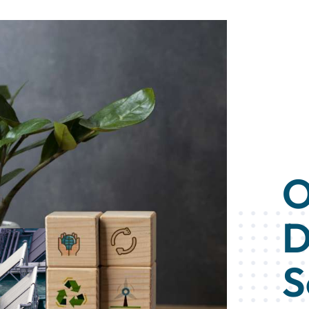
O
D
S