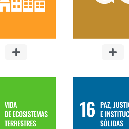
infraestructuras y de los 
 los consumos sostenibles.
considerando la vida útil
consumo responsable de r
16. PAZ, JUSTIC
INSTITUCION
15. VIDA DE
SÓLIDAS
ECOSISTEMAS
Operar de manera étic
TERRESTRES
transparente, cumpliendo 