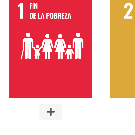
2.
1. FIN DE LA POBREZA
Incor
Desarrollar proyectos que incluyan
so
viviendas asequibles para
inmobil
comunidades de bajos ingresos,
de es
promoviendo la inclusión social.