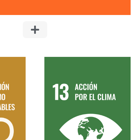
N Y
13. ACCIÓN POR EL
ES
CLIMA
trucción
Priorizar los diseños de los
icas que
edificios y estructuras para que,
romuevan
tanto en su construcción, como en
ontrol de
su uso o explotación, reduzcan las
zar los
emisiones de CO2 y otros gases
 de las