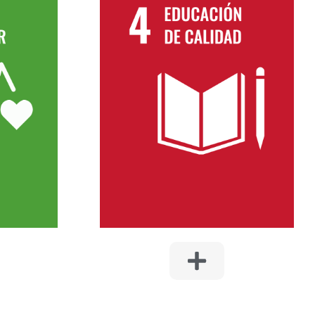
4. EDUCACIÓN DE
CALIDAD
es que
ludables,
Integrar áreas educativas en
erdes y
proyectos inmobiliarios, facilitando
anos.
el acceso a instituciones educativas
aboral
y promoviendo programas de
ar con
aprendizaje comunitario.
vorezcan
Promocionar la formación en
 factor
prácticas para jóvenes y facilitar a
xito
sus empleados formación que
a gestión
mejore sus competencias.
.