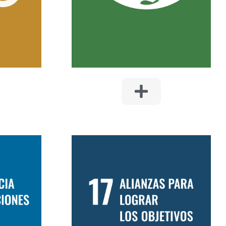
de efecto invernadero.
procesos
 y el
ecursos.
IA E
ES
17. ALIANZAS PARA
LOGRAR LOS
OBJETIVOS
a y
con las