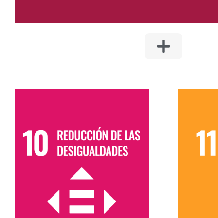
1
10. REDUCCIÓN DE
C
LAS DESIGUALDADES
Garantizar la diversidad y la
Co
inclusión en todas las fases del
poblaci
negocio, abordando las
bu
disparidades socioeconómicas en
respetu
la planificación y ejecución de
tanto 