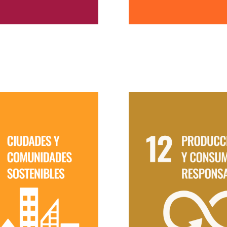
12. PRODUCCIÓ
CONSUMO
1. CIUDADES Y
RESPONSABL
OMUNIDADES
SOSTENIBLES
Utilizar materiales de cons
sostenibles y adoptar práct
ntribuir en el diseño de
minimicen los residuos y p
ones bien distribuidas, con
la reutilización. Llevar un c
ena cohesión social y
los consumos para optimi
osas con el medio ambiente:
mismos. Orientar el diseño
en cuanto a su distribución,