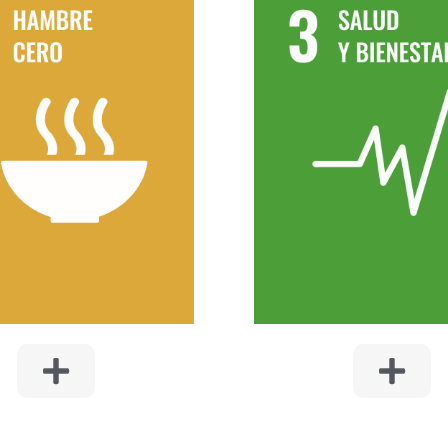
BIENESTAR
Diseñar entornos habitabl
 HAMBRE CERO
fomenten estilos de vida sa
con acceso a espacios v
porar prácticas agrícolas
servicios de salud cerc
stenibles en proyectos
Cuidamos de un entorno l
iarios y apoyar la creación
seguro y saludable. Cont
pacios comunitarios para
entornos de trabajo que fa
huertos urbanos.
la seguridad y salud como
clave para alcanzar el é
empresarial. Participan en l
de centros sanitarios