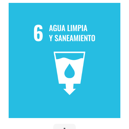
6. AGUA LIMPIA Y
SANEAMIENTO
Desarrollar proyectos inmobiliarios en el que el
ahorro y su uso eficiente del agua es condición
necesaria. Mantener en sus explotaciones sistemas
de control y medida para hacer seguimiento del
correcto uso de los sistemas que consumen agua y
evitar desviaciones en lo planificado.