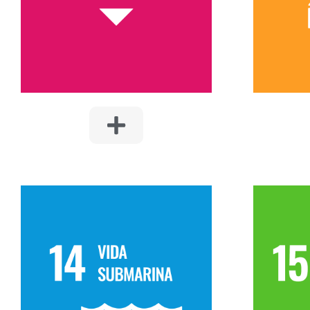
proyectos.
como a
14. VIDA SUBMARINA
Adoptar prácticas que protejan