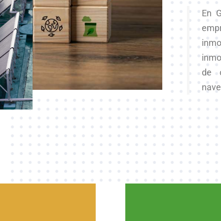
En G
empr
inmo
inmob
de o
.
nave
3. SALUD Y