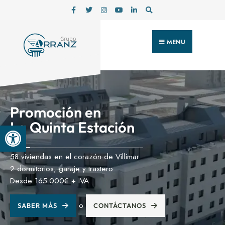
MENU
Nueva
Promoción VPO
Abrir barra de herramientas
Viviendas de VPO en Villas del Arlanzón
2 dormitorios, garaje y trastero
Desde 106.500€ + IVA
o
SABER MÁS
CONTÁCTANOS