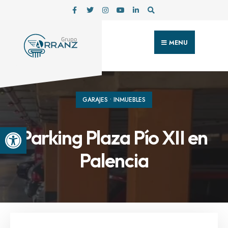
MENU
GARAJES
•
INMUEBLES
Abrir barra de herramientas
Parking Plaza Pío XII en
Palencia