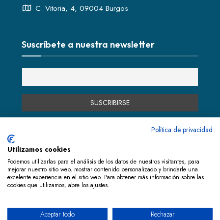
C. Vitoria, 4, 09004 Burgos
Suscríbete a nuestra newsletter
Política de privacidad
Utilizamos cookies
Podemos utilizarlas para el análisis de los datos de nuestros visitantes, para
mejorar nuestro sitio web, mostrar contenido personalizado y brindarle una
Financiado por la Unión Europea – NextGenerationEU
excelente experiencia en el sitio web. Para obtener más información sobre las
cookies que utilizamos, abre los ajustes.
Más de 10 Años de Experiencia
Aceptar todo
Rechazar